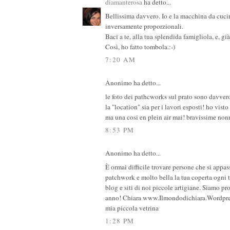
diamanterosa
ha detto...
Bellissima davvero. Io e la macchina da cuci
inversamente proporzionali.
Baci a te, alla tua splendida famigliola, e, gi
Così, ho fatto tombola.:-)
7:20 AM
Anonimo ha detto...
le foto dei pathcworks sul prato sono davver
la "location" sia per i lavori esposti! ho visto
ma una cosi en plein air mai! bravissime no
8:53 PM
Anonimo ha detto...
È ormai difficile trovare persone che si appas
patchwork e molto bella la tua coperta ogni t
blog e siti di noi piccole artigiane. Siamo p
anno! Chiara www.Ilmondodichiara.Wordpre
mia piccola vetrina
1:28 PM