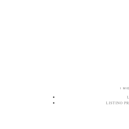
I MI
LISTINO P